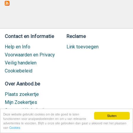
Contact en Informatie
Reclame
Help en Info
Link toevoegen
Voorwaarden en Privacy
Veilig handelen
Cookiebeleid
Over Aanbod.be
Plaats zoekertje
Mijn Zoekertjes
Contact / Helpdesk
Deze website gebruikt cookies om de site goed te laten
Sluiten
Nieuw geplaatst
functioneren voor analysedoeleinden en om u van relevante
advertenties te voorzien. Blijft u onze site gebruiken dan gaat u akkoord met het plaatsen
van
Cookies