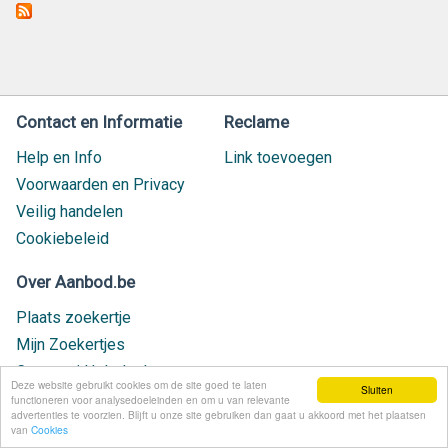
Contact en Informatie
Reclame
Help en Info
Link toevoegen
Voorwaarden en Privacy
Veilig handelen
Cookiebeleid
Over Aanbod.be
Plaats zoekertje
Mijn Zoekertjes
Contact / Helpdesk
Deze website gebruikt cookies om de site goed te laten
Sluiten
Nieuw geplaatst
functioneren voor analysedoeleinden en om u van relevante
advertenties te voorzien. Blijft u onze site gebruiken dan gaat u akkoord met het plaatsen
van
Cookies