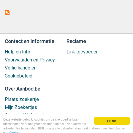
Contact en Informatie
Reclame
Help en Info
Link toevoegen
Voorwaarden en Privacy
Veilig handelen
Cookiebeleid
Over Aanbod.be
Plaats zoekertje
Mijn Zoekertjes
Contact / Helpdesk
Deze website gebruikt cookies om de site goed te laten
Sluiten
Nieuw geplaatst
functioneren voor analysedoeleinden en om u van relevante
advertenties te voorzien. Blijft u onze site gebruiken dan gaat u akkoord met het plaatsen
van
Cookies