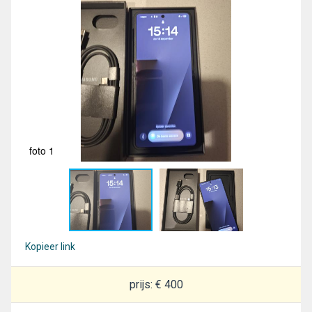
foto 1
fot
Kopieer link
prijs: € 400