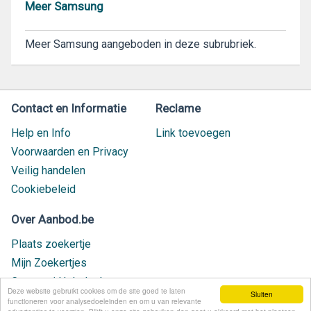
Meer Samsung
Meer Samsung aangeboden in deze subrubriek.
Contact en Informatie
Reclame
Help en Info
Link toevoegen
Voorwaarden en Privacy
Veilig handelen
Cookiebeleid
Over Aanbod.be
Plaats zoekertje
Mijn Zoekertjes
Contact / Helpdesk
Deze website gebruikt cookies om de site goed te laten
Sluiten
Nieuw geplaatst
functioneren voor analysedoeleinden en om u van relevante