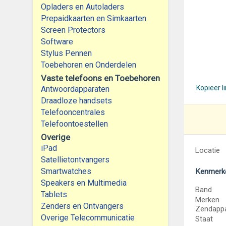
Opladers en Autoladers
Prepaidkaarten en Simkaarten
Screen Protectors
Software
Stylus Pennen
Toebehoren en Onderdelen
Vaste telefoons en Toebehoren
Kopieer l
Antwoordapparaten
Draadloze handsets
Telefooncentrales
Telefoontoestellen
Overige
iPad
Locatie
Satellietontvangers
Smartwatches
Kenmerk
Speakers en Multimedia
Band
Tablets
Merken
Zenders en Ontvangers
Zendappa
Overige Telecommunicatie
Staat