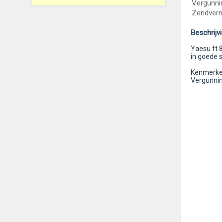
Vergunni
Zendver
Beschrijv
Yaesu ft 
in goede s
Kenmerken
Vergunnin